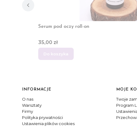
Serum pod oczy roll-on
Cena
35,00 zł
Do koszyka
Linki w stopce
INFORMACJE
MOJE K
O nas
Twoje zam
Warsztaty
Program L
Firmy
Ustawieni
Polityka prywatności
Przechowa
Ustawienia plików cookies