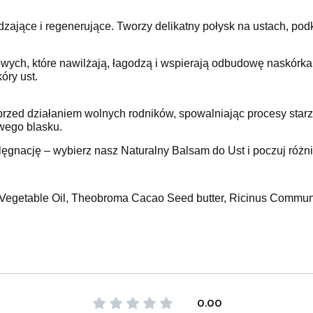
zające i regenerujące. Tworzy delikatny połysk na ustach, podk
wych, które nawilżają, łagodzą i wspierają odbudowę naskórka
óry ust.
i przed działaniem wolnych rodników, spowalniając procesy sta
wego blasku.
lęgnację – wybierz nasz Naturalny Balsam do Ust i poczuj różn
 Vegetable Oil, Theobroma Cacao Seed butter, Ricinus Communi
0.00