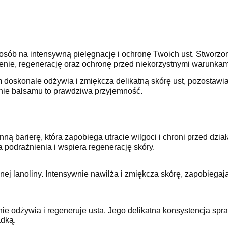
osób na intensywną pielęgnację i ochronę Twoich ust. Stworzon
enie, regenerację oraz ochronę przed niekorzystnymi warunkam
 doskonale odżywia i zmiękcza delikatną skórę ust, pozostawiaj
nie balsamu to prawdziwa przyjemność.
ną barierę, która zapobiega utracie wilgoci i chroni przed dzi
a podrażnienia i wspiera regenerację skóry.
nej lanoliny. Intensywnie nawilża i zmiękcza skórę, zapobiegaj
e odżywia i regeneruje usta. Jego delikatna konsystencja spra
adką.