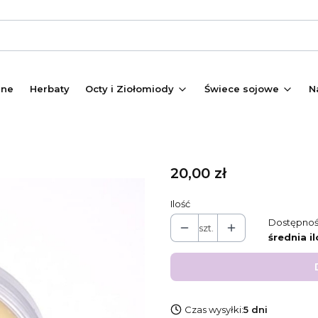
zne
Herbaty
Octy i Ziołomiody
Świece sojowe
N
Cena
20,00 zł
Ilość
Dostępnoś
szt.
średnia il
Czas wysyłki:
5 dni