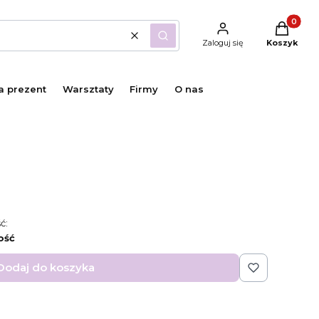
Produkty 
Wyczyść
Szukaj
Zaloguj się
Koszyk
a prezent
Warsztaty
Firmy
O nas
ć:
ość
Dodaj do koszyka