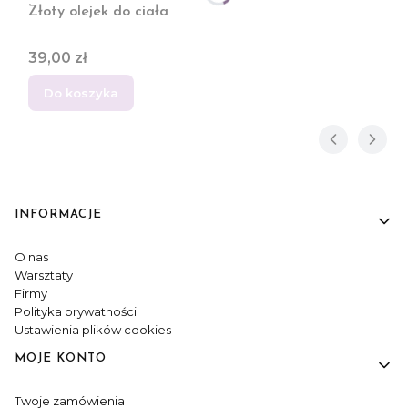
Złoty olejek do ciała
Cena
39,00 zł
Do koszyka
INFORMACJE
Linki w stopce
O nas
Warsztaty
Firmy
Polityka prywatności
Ustawienia plików cookies
MOJE KONTO
Twoje zamówienia