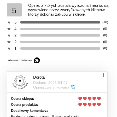
Opinie, z których została wyliczona średnia, są
5
wystawione przez zweryfikowanych klientów,
którzy dokonali zakupu w sklepie.
5
(10)
4
(0)
3
(0)
2
(0)
1
(0)
Dorota
Dodano: 2026-04-07
Opinia zweryfikowana
Ocena sklepu:
Ocena produktu:
Dodatkowy komentarz:
Produkt zgodny z opisem. Szybka realizacja.