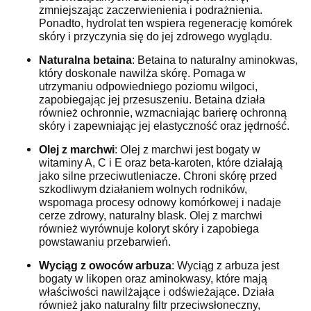
zmniejszając zaczerwienienia i podrażnienia.
Ponadto, hydrolat ten wspiera regenerację komórek
skóry i przyczynia się do jej zdrowego wyglądu.
Naturalna betaina
: Betaina to naturalny aminokwas,
który doskonale nawilża skórę. Pomaga w
utrzymaniu odpowiedniego poziomu wilgoci,
zapobiegając jej przesuszeniu. Betaina działa
również ochronnie, wzmacniając barierę ochronną
skóry i zapewniając jej elastyczność oraz jędrność.
Olej z marchwi
: Olej z marchwi jest bogaty w
witaminy A, C i E oraz beta-karoten, które działają
jako silne przeciwutleniacze. Chroni skórę przed
szkodliwym działaniem wolnych rodników,
wspomaga procesy odnowy komórkowej i nadaje
cerze zdrowy, naturalny blask. Olej z marchwi
również wyrównuje koloryt skóry i zapobiega
powstawaniu przebarwień.
Wyciąg z owoców arbuza
: Wyciąg z arbuza jest
bogaty w likopen oraz aminokwasy, które mają
właściwości nawilżające i odświeżające. Działa
również jako naturalny filtr przeciwsłoneczny,