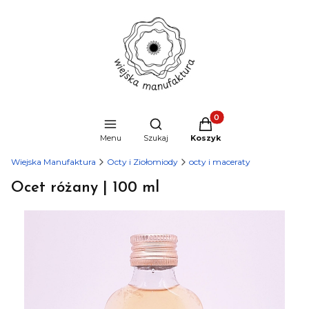
Produkty w koszyku: 0
Otwórz wyszukiwarkę
Menu
Szukaj
Koszyk
Wiejska Manufaktura
Octy i Ziołomiody
octy i maceraty
Ocet różany | 100 ml