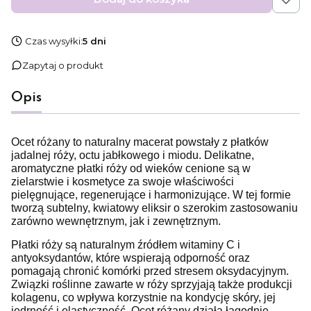
Czas wysyłki:
5 dni
Zapytaj o produkt
Opis
Ocet różany to naturalny macerat powstały z płatków
jadalnej róży, octu jabłkowego i miodu. Delikatne,
aromatyczne płatki róży od wieków cenione są w
zielarstwie i kosmetyce za swoje właściwości
pielęgnujące, regenerujące i harmonizujące. W tej formie
tworzą subtelny, kwiatowy eliksir o szerokim zastosowaniu
zarówno wewnętrznym, jak i zewnętrznym.
Płatki róży są naturalnym źródłem witaminy C i
antyoksydantów, które wspierają odporność oraz
pomagają chronić komórki przed stresem oksydacyjnym.
Związki roślinne zawarte w róży sprzyjają także produkcji
kolagenu, co wpływa korzystnie na kondycję skóry, jej
jędrność i elastyczność. Ocet różany działa łagodnie