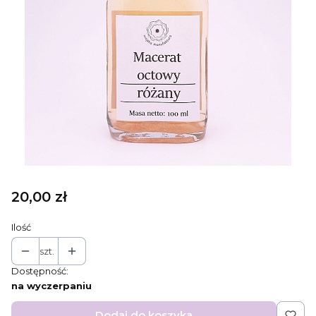
Cena
20,00 zł
Ilość
szt.
Dostępność:
na wyczerpaniu
Dodaj do koszyka