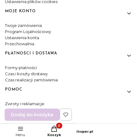
Ustawienia plików cookies
MOJE KONTO
Twoje zamówienia
Program Lojalnościowy
Ustawienia konta
Przechowalnia
PŁATNOŚCI I DOSTAWA
Formy płatności
Czas i koszty dostawy
Czas realizacji zamówienia
POMOC
Zwroty i reklamacje
Kontakt
Dodaj do koszyka
Regulamin
Produkty w koszyku: 0. Zobacz szczeg
Sklep internetowy
Shoper.pl
Menu
Koszyk