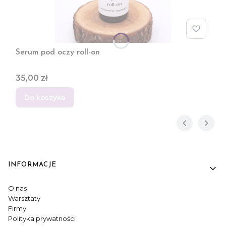
Serum pod oczy roll-on
Cena
35,00 zł
Do koszyka
INFORMACJE
Linki w stopce
O nas
Warsztaty
Firmy
Polityka prywatności