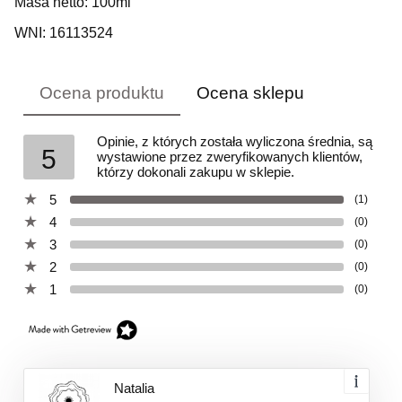
Masa netto: 100ml
WNI: 16113524
Ocena produktu
Ocena sklepu
Opinie, z których została wyliczona średnia, są
5
wystawione przez zweryfikowanych klientów,
którzy dokonali zakupu w sklepie.
5
(1)
4
(0)
3
(0)
2
(0)
1
(0)
Natalia