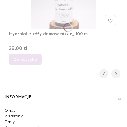
Hydrolat z róży damasceńskiej, 100 ml
Cena
29,00 zł
Do koszyka
INFORMACJE
Linki w stopce
O nas
Warsztaty
Firmy