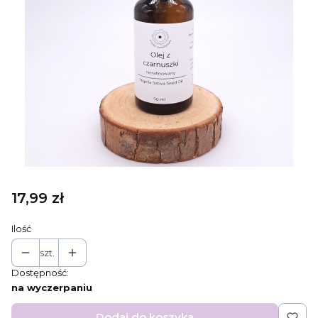
Cena
17,99 zł
Ilość
szt.
Dostępność:
na wyczerpaniu
Dodaj do koszyka