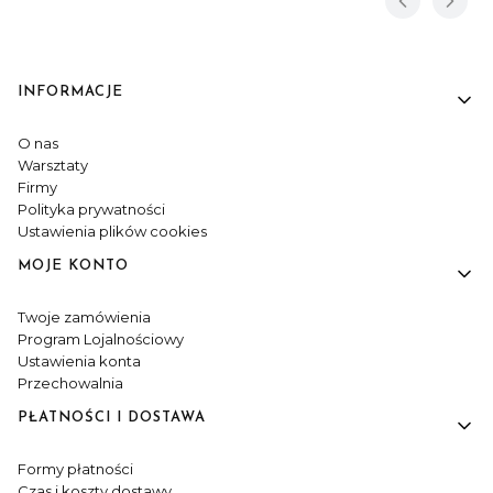
INFORMACJE
Linki w stopce
O nas
Warsztaty
Firmy
Polityka prywatności
Ustawienia plików cookies
MOJE KONTO
Twoje zamówienia
Program Lojalnościowy
Ustawienia konta
Przechowalnia
PŁATNOŚCI I DOSTAWA
Formy płatności
Czas i koszty dostawy