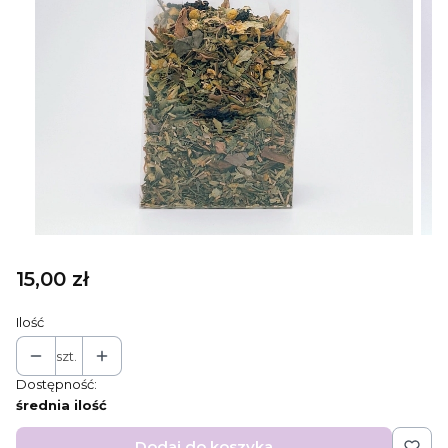
Cena
15,00 zł
Ilość
szt.
Dostępność:
średnia ilość
Dodaj do koszyka