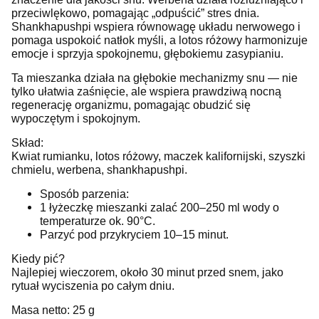
przeciwlękowo, pomagając „odpuścić” stres dnia.
Shankhapushpi wspiera równowagę układu nerwowego i
pomaga uspokoić natłok myśli, a lotos różowy harmonizuje
emocje i sprzyja spokojnemu, głębokiemu zasypianiu.
Ta mieszanka działa na głębokie mechanizmy snu — nie
tylko ułatwia zaśnięcie, ale wspiera prawdziwą nocną
regenerację organizmu, pomagając obudzić się
wypoczętym i spokojnym.
Skład:
Kwiat rumianku, lotos różowy, maczek kalifornijski, szyszki
chmielu, werbena, shankhapushpi.
Sposób parzenia:
1 łyżeczkę mieszanki zalać 200–250 ml wody o
temperaturze ok. 90°C.
Parzyć pod przykryciem 10–15 minut.
Kiedy pić?
Najlepiej wieczorem, około 30 minut przed snem, jako
rytuał wyciszenia po całym dniu.
Masa netto: 25 g