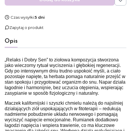
Czas wysyłki:
5 dni
Zapytaj o produkt
Opis
„Relaks i Dobry Sen” to ziołowa kompozycja stworzona
jako wieczorny rytuał wyciszenia i głębokiej regeneracji.
Gdy po intensywnym dniu trudno uspokoić myśli, a ciało
pozostaje napięte, ta herbata pomaga naturalnie przejść w
stan spokoju i przygotować organizm do snu. Napar działa
łagodnie i harmonijnie, bez uczucia otępienia, wspierając
zasypianie w sposób fizjologiczny i naturalny.
Maczek kalifornijski i szyszki chmielu należą do najsilniej
działających ziół uspokajających w fitoterapii – redukują
nadmierne pobudzenie układu nerwowego i pomagają
wyciszyć napięcie emocjonalne. Rumianek dodatkowo
łagodzi napięcia i wspiera trawienie, co ma kluczowe
znaczenie dla jakości snu. Werbena działa rozluźniająco i