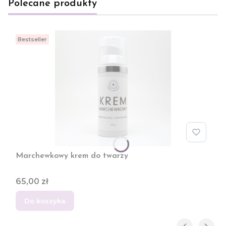
Polecane produkty
Bestseller
Marchewkowy krem do twarzy
Cena
65,00 zł
Do koszyka