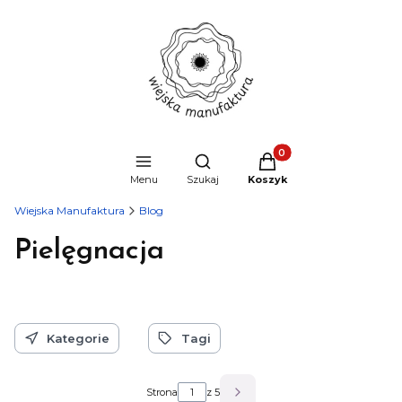
Produkty w koszyku: 0
Otwórz wyszukiwarkę
Menu
Szukaj
Koszyk
Wiejska Manufaktura
Blog
Pielęgnacja
Kategorie
Tagi
Strona
z 5
Następne wpisy