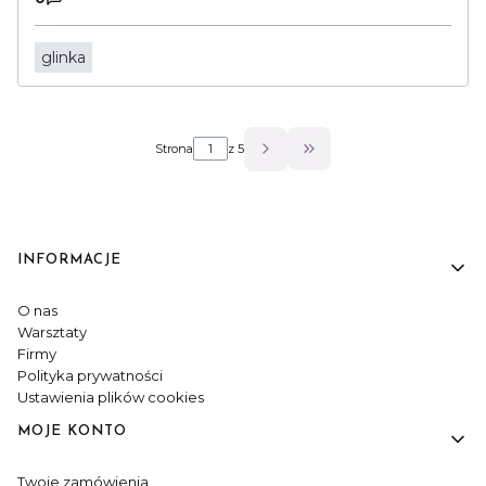
glinka
Strona
z 5
Przejdź do ostatniej s
INFORMACJE
Linki w stopce
O nas
Warsztaty
Firmy
Polityka prywatności
Ustawienia plików cookies
MOJE KONTO
Twoje zamówienia