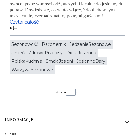
owoce, pełne wartości odżywczych i idealne do jesiennych
potraw. Dowiedz się, co warto włączyć do diety w tym
miesiącu, by czerpać z natury pełnymi garściami!
Czytaj całość
0
Sezonowość
Październik
JedzenieSezonowe
Jesień
ZdrowePrzepisy
DietaJesienna
PolskaKuchnia
SmakiJesieni
JesienneDary
WarzywaSezonowe
Strona
z 1
INFORMACJE
Linki w stopce
O nas